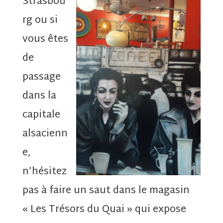
Strasbou
rg ou si
vous êtes
de
passage
dans la
capitale
alsacienn
e,
n’hésitez
pas à faire un saut dans le magasin
« Les Trésors du Quai » qui expose