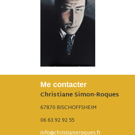
Me contacter
Christiane Simon-Roques
67870 BISCHOFFSHEIM
06 63 92 92 55
info@christianeroques.fr