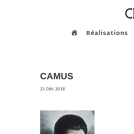
A
Réalisations
c
c
u
e
i
l
CAMUS
21 Déc 2018