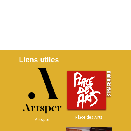
Liens utiles
Place des Arts
Artsper