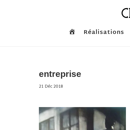
A
Réalisations
c
c
u
e
i
l
entreprise
21 Déc 2018