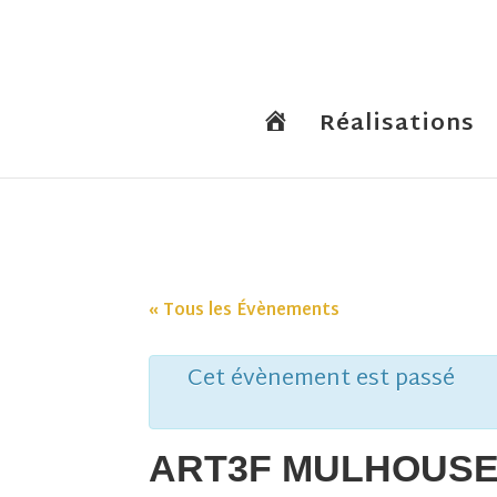
A
Réalisations
c
c
u
e
i
l
« Tous les Évènements
Cet évènement est passé
ART3F MULHOUS