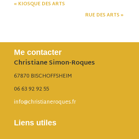
«
KIOSQUE DES ARTS
RUE DES ARTS
»
Me contacter
Christiane Simon-Roques
67870 BISCHOFFSHEIM
06 63 92 92 55
info@christianeroques.fr
Liens utiles