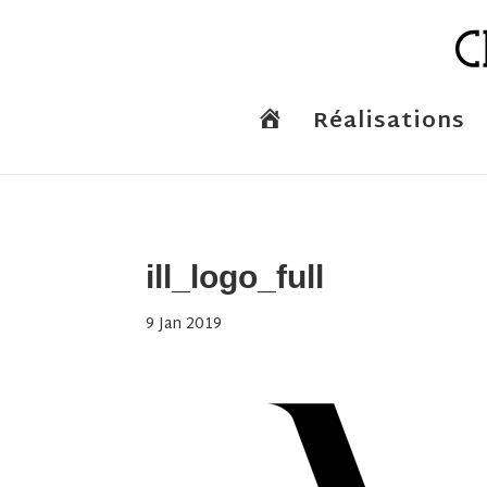
A
Réalisations
c
c
u
e
i
l
ill_logo_full
9 Jan 2019