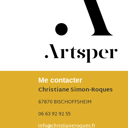
Me contacter
Christiane Simon-Roques
67870 BISCHOFFSHEIM
06 63 92 92 55
info@christianeroques.fr