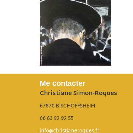
Me contacter
Christiane Simon-Roques
67870 BISCHOFFSHEIM
06 63 92 92 55
info@christianeroques.fr