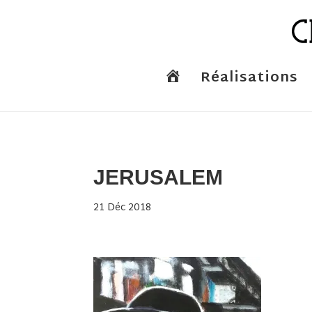
A
Réalisations
c
c
u
e
i
l
JERUSALEM
21 Déc 2018