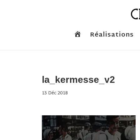
A
Réalisations
c
c
u
e
i
l
la_kermesse_v2
13 Déc 2018