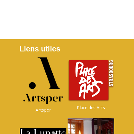
Liens utiles
Place des Arts
Artsper