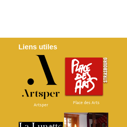
Liens utiles
Place des Arts
Artsper