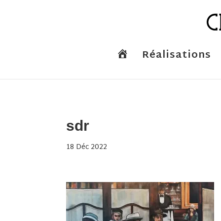
A
Réalisations
c
c
u
e
i
l
sdr
18 Déc 2022