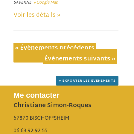
SAVERNE
,
+ Google Map
Voir les détails »
«
Évènements précédents
Évènements suivants
»
+ EXPORTER LES ÉVÈNEMENTS
Me contacter
Christiane Simon-Roques
67870 BISCHOFFSHEIM
06 63 92 92 55