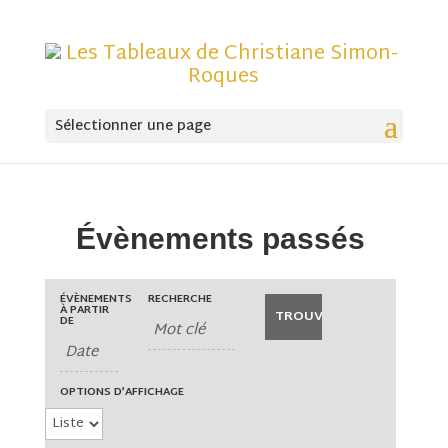
Sélectionner une page
Évènements passés
Recherche
Rechercher
ÉVÈNEMENTS
RECHERCHE
Évènements
Navigation
et
À PARTIR
de
DE
navigation
vues
de
Évènement
vues
Évènements
OPTIONS D’AFFICHAGE